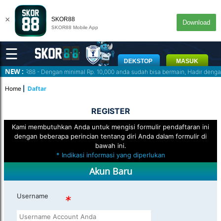
×
SKOR88
Download
SKOR88 Mobile App
☰
DEKSTOP
MASUK
NEW :
 di SKOR88 - Dengan minimal Rp. 10,000 anda sudah bisa bermain, Hadir deng
Home
Daftar
REGISTER
Kami membutuhkan Anda untuk mengisi formulir pendaftaran ini
dengan beberapa perincian tentang diri Anda dalam formulir di
bawah ini.
* Indikasi informasi yang diperlukan
Akun Baru
Username