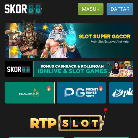
MASUK
DAFTAR