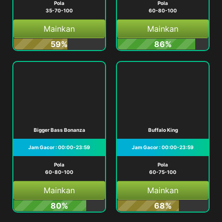
Pola
Pola
35-70-100
60-80-100
Mainkan
Mainkan
59%
86%
Bigger Bass Bonanza
Buffalo King
Jam Gacor : 00:00-23:59
Jam Gacor : 00:00-23:59
Pola
Pola
60-80-100
60-75-100
Mainkan
Mainkan
80%
68%