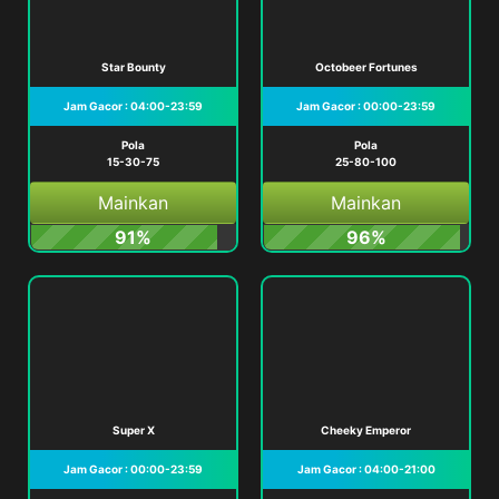
Star Bounty
Octobeer Fortunes
Jam Gacor : 04:00-23:59
Jam Gacor : 00:00-23:59
Pola
Pola
15-30-75
25-80-100
Mainkan
Mainkan
91%
96%
Super X
Cheeky Emperor
Jam Gacor : 00:00-23:59
Jam Gacor : 04:00-21:00