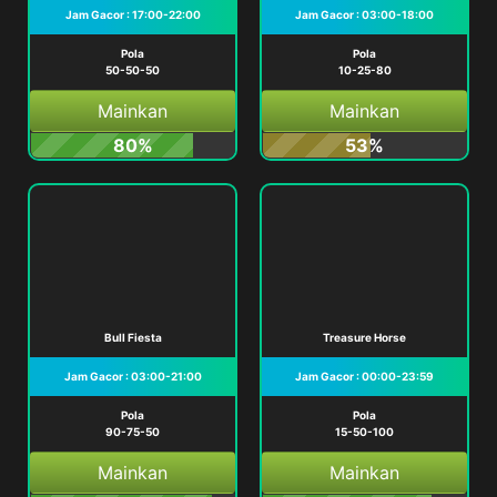
Jam Gacor : 17:00-22:00
Jam Gacor : 03:00-18:00
Pola
Pola
50-50-50
10-25-80
Mainkan
Mainkan
80%
53%
Bull Fiesta
Treasure Horse
Jam Gacor : 03:00-21:00
Jam Gacor : 00:00-23:59
Pola
Pola
90-75-50
15-50-100
Mainkan
Mainkan