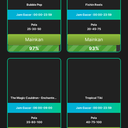
Bubble Pop
Fishin Reels
Jam Gacor : 00:00-23:59
Jam Gacor : 00:00-23:59
Pola
Pola
25-30-50
20-45-75
Mainkan
Mainkan
97%
93%
The Magic Cauldron - Enchanted Brew
Tropical Tiki
Jam Gacor : 06:00-09:00
Jam Gacor : 00:00-23:59
Pola
Pola
35-80-100
40-75-100