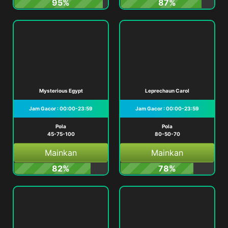
95%
87%
Mysterious Egypt
Leprechaun Carol
Jam Gacor : 00:00-23:59
Jam Gacor : 00:00-23:59
Pola
Pola
45-75-100
80-50-70
Mainkan
Mainkan
82%
78%