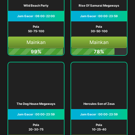
Wild Beach Party
Rise Of Samurai Megaways
Jam Gacor : 06:00-22:00
Jam Gacor : 00:00-23:59
Pola
Pola
50-75-100
30-50-100
Mainkan
Mainkan
99%
78%
The Dog House Megaways
Hercules Son of Zeus
Jam Gacor : 00:00-23:59
Jam Gacor : 00:00-23:59
Pola
Pola
20-30-75
10-25-40