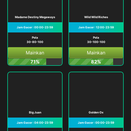
Madame Destiny Megaways
Wild Wild Riches
Jam Gacor : 00:00-23:59
Jam Gacor : 12:00-23:59
Pola
Pola
30-80-100
30-100-100
Mainkan
Mainkan
71%
82%
Big Juan
Golden Ox
Jam Gacor : 04:00-23:59
Jam Gacor : 00:00-23:59