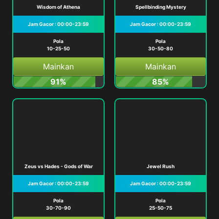
Wisdom of Athena
Spellbinding Mystery
Jam Gacor : 00:00-23:59
Jam Gacor : 00:00-23:59
Pola
Pola
10-25-50
30-50-80
Mainkan
Mainkan
91%
85%
Zeus vs Hades - Gods of War
Jewel Rush
Jam Gacor : 00:00-23:59
Jam Gacor : 00:00-23:59
Pola
Pola
30-70-90
25-50-75