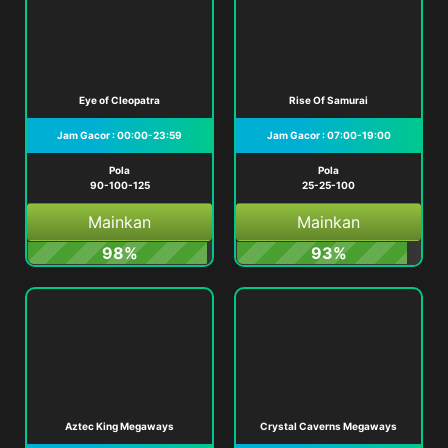
Eye of Cleopatra
Rise Of Samurai
Jam Gacor : 00:00-23:59
Jam Gacor : 07:00-19:00
Pola
Pola
90-100-125
25-25-100
Mainkan
Mainkan
98%
93%
Aztec King Megaways
Crystal Caverns Megaways