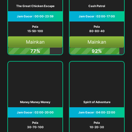
The Great Chicken Escape
Cash Patrol
Jam Gacor : 00:00-23:59
Jam Gacor : 02:00-17:00
Pola
Pola
15-50-100
80-80-40
Mainkan
Mainkan
77%
92%
Money Money Money
Spirit of Adventure
Jam Gacor : 02:00-20:00
Jam Gacor : 04:00-22:00
Pola
Pola
30-70-100
10-20-30