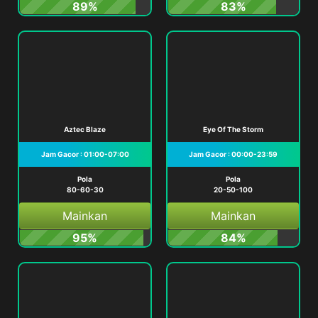
89%
83%
Aztec Blaze
Eye Of The Storm
Jam Gacor : 01:00-07:00
Jam Gacor : 00:00-23:59
Pola
Pola
80-60-30
20-50-100
Mainkan
Mainkan
95%
84%