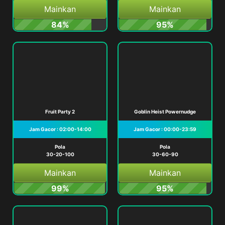
Mainkan
Mainkan
84%
95%
Fruit Party 2
Goblin Heist Powernudge
Jam Gacor : 02:00-14:00
Jam Gacor : 00:00-23:59
Pola
Pola
30-20-100
30-60-90
Mainkan
Mainkan
99%
95%