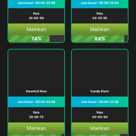
Jam Gacor : 00:00-23:59
Jam Gacor : 06:00-18:00
Pola
Pola
25-60-90
30-25-50
Mainkan
Mainkan
74%
94%
Sword of Ares
Candy Stars
Jam Gacor : 00:00-23:59
Jam Gacor : 00:00-23:59
Pola
Pola
25-50-75
30-60-90
Mainkan
Mainkan