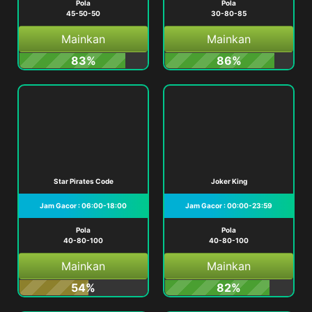
Pola
Pola
45-50-50
30-80-85
Mainkan
Mainkan
83%
86%
Star Pirates Code
Joker King
Jam Gacor : 06:00-18:00
Jam Gacor : 00:00-23:59
Pola
Pola
40-80-100
40-80-100
Mainkan
Mainkan
54%
82%